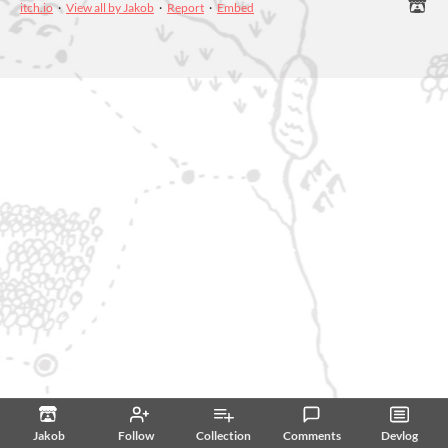
itch.io
·
View all by Jakob
·
Report
·
Embed
Jakob
Follow
Collection
Comments
Devlog